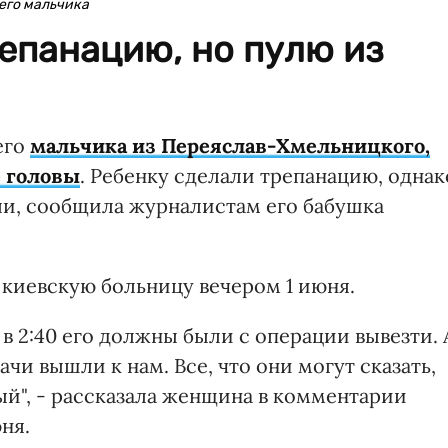
его мальчика
епанацию, но пулю из
его
мальчика из Переяслав-Хмельницкого,
е головы
. Ребенку сделали трепанацию, однак
кли, сообщила журналистам его бабушка
в киевскую больницу вечером 1 июня.
, в 2:40 его должны были с операции вывезти. 
ачи вышли к нам. Все, что они могут сказать,
лый", - рассказала женщина в комментарии
ня.