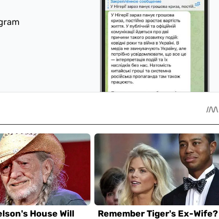
egram