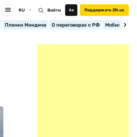
RU
Войти
Аа
Поддержать ZN.ua
Пленки Миндича
О переговорах с РФ
Мобилизация
А