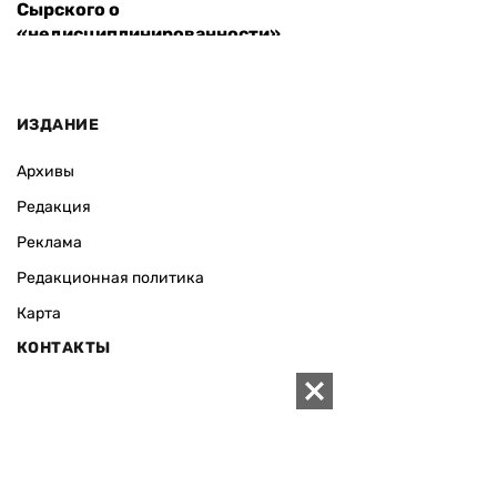
Сырского о
«недисциплинированности»
ИЗДАНИЕ
Архивы
Редакция
Реклама
Редакционная политика
Карта
КОНТАКТЫ
01010 Киев, ул. Князей Острожских, 19/1
Телефон редакции:
+380 (44) 280-04-85
Электронная почта редакции:
zn94@ukr.net