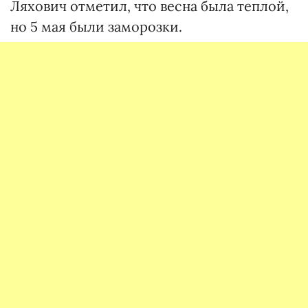
Ляхович отметил, что весна была теплой,
но 5 мая были заморозки.