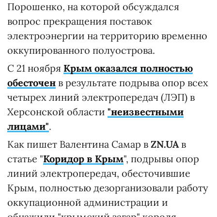
Порошенко, на которой обсуждался
вопрос прекращения поставок
электроэнергии на территорию временно
оккупированного полуострова.
С 21 ноября
Крым оказался полностью
обесточен
в результате подрыва опор всех
четырех линий электропередач (ЛЭП) в
Херсонской области
"неизвестными
лицами"
.
Как пишет Валентина Самар в
ZN.UA
в
статье "
Коридор в Крым
", подрывы опор
линий электропередач, обесточившие
Крым, полностью дезорганизовали работу
оккупационной администрации и
обнажили "крымский загар" короля