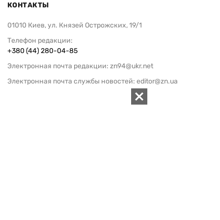
КОНТАКТЫ
01010 Киев, ул. Князей Острожских, 19/1
Телефон редакции:
+380 (44) 280-04-85
Электронная почта редакции:
zn94@ukr.net
Электронная почта службы новостей:
editor@zn.ua
СОЦСЕТИ
ПОДДЕРЖАТЬ ZN.UA
Поддержать независимую
журналистику!
ЗЕРКАЛО НЕДЕЛИ
не подводим с 1994-го года