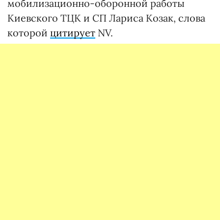
мобилизационно-оборонной работы
Киевского ТЦК и СП Лариса Козак, слова
которой
цитирует
NV.