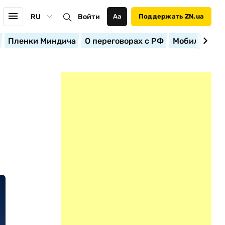
RU
Войти
Аа
Поддержать ZN.ua
Пленки Миндича
О переговорах с РФ
Мобилизация