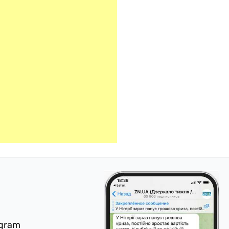
egram