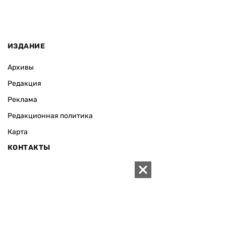
ИЗДАНИЕ
Архивы
Редакция
Реклама
Редакционная политика
Карта
КОНТАКТЫ
01010 Киев, ул. Князей Острожских, 19/1
Телефон редакции:
+380 (44) 280-04-85
Электронная почта редакции:
zn94@ukr.net
Электронная почта службы новостей:
editor@zn.ua