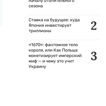
началу отопительного
сезона
Ставка на будущее: куда
2
Япония инвестирует
триллионы
«1670»: фантомное тело
короля, или Как Польша
3
монетизирует имперский
миф — и чему это учит
Украину