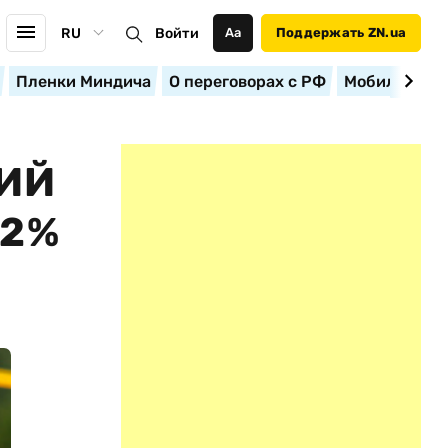
RU
Войти
Аа
Поддержать ZN.ua
Пленки Миндича
О переговорах с РФ
Мобилизация
ИЙ
 2%