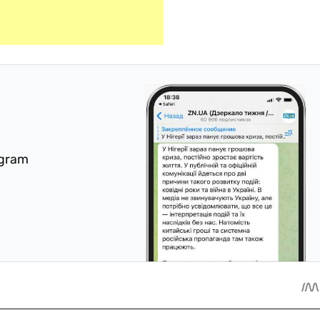
egram