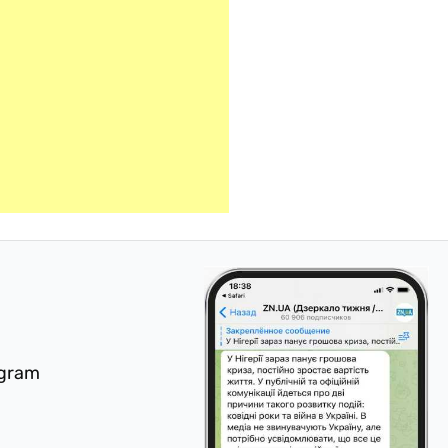
egram