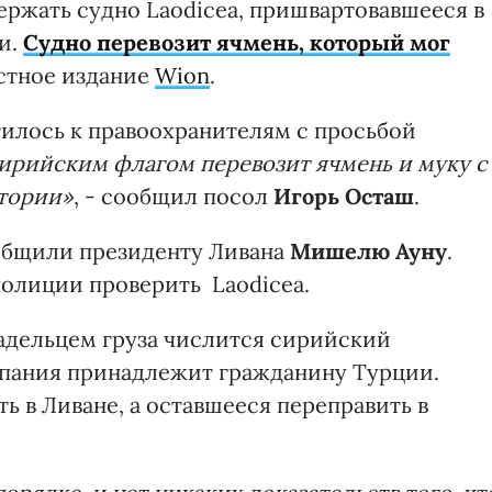
ержать судно Laodicea, пришвартовавшееся в
и.
Судно перевозит ячмень, который мог
стное издание
Wion
.
тилось к правоохранителям с просьбой
ирийским флагом перевозит ячмень и муку с
тории»
, - сообщил посол
Игорь Осташ
.
ообщили президенту Ливана
Мишелю Ауну
.
олиции проверить Laodicea.
адельцем груза числится сирийский
мпания принадлежит гражданину Турции.
ь в Ливане, а оставшееся переправить в