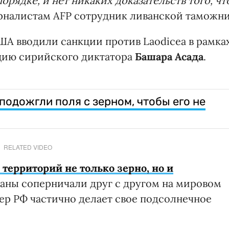
рядке, и нет никаких доказательств того, чт
журналистам AFP сотрудник ливанской таможни
ША вводили санкции против Laodicea в рамка
цию сирийского диктатора
Башара Асада
.
подожгли поля с зерном, чтобы его не
RELATED VIDEO
территорий не только зерно, но и
страны соперничали друг с другом на мировом
ер РФ частично делает свое подсолнечное