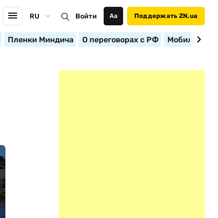
RU
Войти
Аа
Поддержать ZN.ua
Пленки Миндича
О переговорах с РФ
Мобилизация