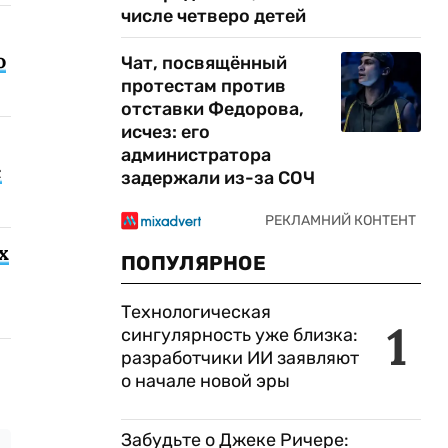
числе четверо детей
о
Чат, посвящённый
протестам против
отставки Федорова,
исчез: его
администратора
с
задержали из-за СОЧ
х
ПОПУЛЯРНОЕ
Технологическая
1
сингулярность уже близка:
разработчики ИИ заявляют
о начале новой эры
Забудьте о Джеке Ричере: