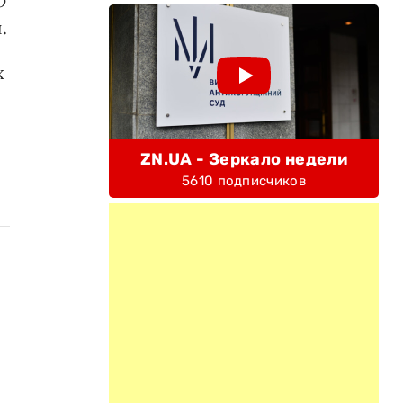
о
.
х
ZN.UA - Зеркало недели
5610 подписчиков