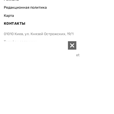
Редакционная политика
Карта
КОНТАКТЫ
01010 Киев, ул. Князей Острожских, 19/1
Телефон редакции:
+380 (44) 280-04-85
Электронная почта редакции:
zn94@ukr.net
Электронная почта службы новостей:
editor@zn.ua
СОЦСЕТИ
ПОДДЕРЖАТЬ ZN.UA
Поддержать независимую
журналистику!