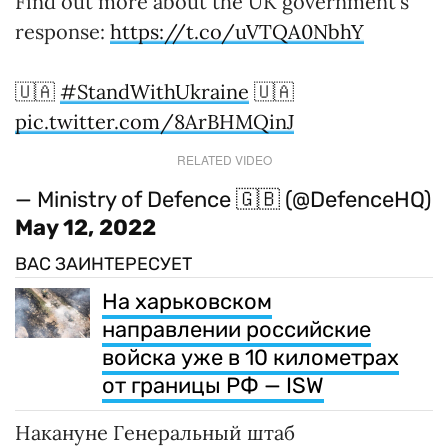
Find out more about the UK government's
response:
https://t.co/uVTQA0NbhY
🇺🇦
#StandWithUkraine
🇺🇦
pic.twitter.com/8ArBHMQinJ
RELATED VIDEO
— Ministry of Defence 🇬🇧 (@DefenceHQ)
May 12, 2022
ВАС ЗАИНТЕРЕСУЕТ
На харьковском
направлении российские
войска уже в 10 километрах
от границы РФ — ISW
Накануне Генеральный штаб