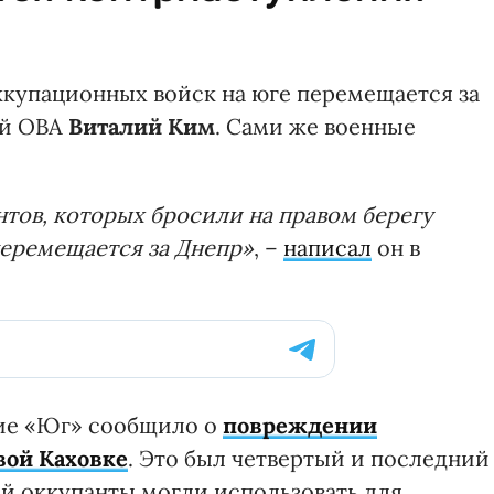
купационных войск на юге перемещается за
ой ОВА
Виталий Ким
. Cами же военные
нтов, которых бросили на правом берегу
перемещается за Днепр»
, –
написал
он в
ие «Юг» сообщило о
повреждении
вой Каховке
. Это был четвертый и последний
ый оккупанты могли использовать для