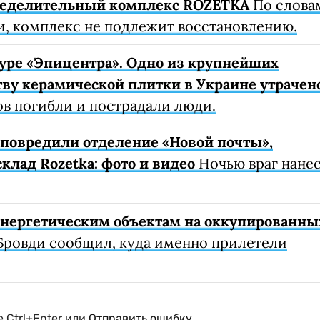
ределительный комплекс ROZETKA
По слова
, комплекс не подлежит восстановлению.
уре «Эпицентра». Одно из крупнейших
ву керамической плитки в Украине утрачен
ов погибли и пострадали люди.
е повредили отделение «Новой почты»,
клад Rozetka: фото и видео
Ночью враг нане
 энергетическим объектам на оккупированны
Бровди сообщил, куда именно прилетели
 Ctrl+Enter или
Отправить ошибку