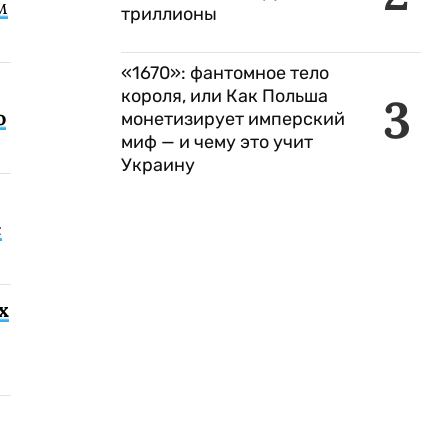
м
триллионы
«1670»: фантомное тело
короля, или Как Польша
3
о
монетизирует имперский
миф — и чему это учит
Украину
с
х