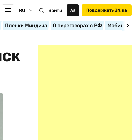
RU
Войти
Аа
Поддержать ZN.ua
Пленки Миндича
О переговорах с РФ
Мобилизация
ЙСК