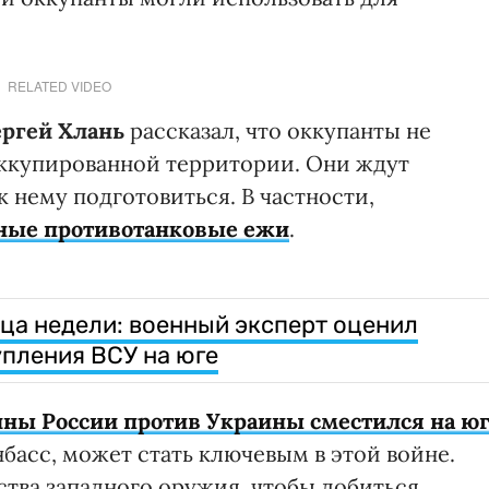
RELATED VIDEO
ргей Хлань
рассказал, что оккупанты не
 оккупированной территории. Они ждут
 нему подготовиться. В частности,
нные противотанковые ежи
.
нца недели: военный эксперт оценил
пления ВСУ на юге
йны России против Украины сместился на ю
нбасс, может стать ключевым в этой войне.
ства западного оружия, чтобы добиться