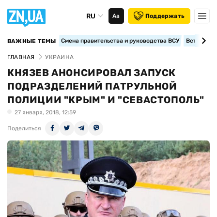
RU
Аа
Поддержать
Смена правительства и руководства ВСУ
Вступление
ВАЖНЫЕ ТЕМЫ
ГЛАВНАЯ
УКРАИНА
КНЯЗЕВ АНОНСИРОВАЛ ЗАПУСК
ПОДРАЗДЕЛЕНИЙ ПАТРУЛЬНОЙ
ПОЛИЦИИ "КРЫМ" И "СЕВАСТОПОЛЬ"
27 января, 2018, 12:59
Поделиться