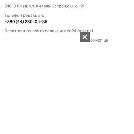
01010 Киев, ул. Князей Острожских, 19/1
Телефон редакции:
+380 (44) 280-04-85
Электронная почта редакции:
zn94@ukr.net
Электронная почта службы новостей:
editor@zn.ua
СОЦСЕТИ
ПОДДЕРЖАТЬ ZN.UA
Поддержать независимую
журналистику!
ЗЕРКАЛО НЕДЕЛИ
не подводим с 1994-го года