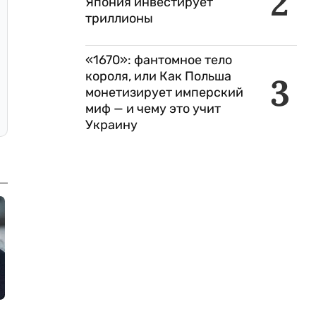
2
Япония инвестирует
триллионы
«1670»: фантомное тело
короля, или Как Польша
3
монетизирует имперский
миф — и чему это учит
Украину