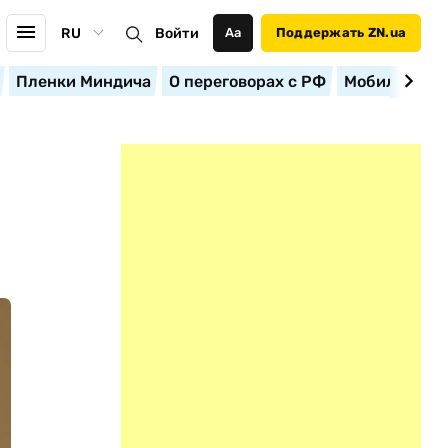
RU
Войти
Аа
Поддержать ZN.ua
Пленки Миндича
О переговорах с РФ
Мобилизация