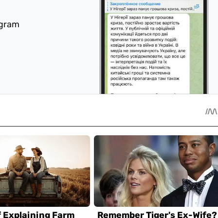
egram