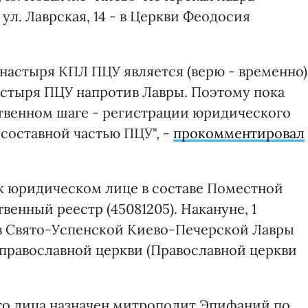
 ул. Лаврская, 14 - в Церкви Феодосия
астыря КПЛ ПЦУ является (верю - временно)
астыря ПЦУ напротив Лавры. Поэтому пока
ственном шаге - регистрации юридического
составной частью ПЦУ", -
прокомментировал
ак юридическом лице в составе Поместной
венный реестр (45081205). Накануне, 1
ав Свято-Успенской Киево-Печерской Лавры
православной церкви (Православной церкви
го лица назначен митрополит Эпифаний по