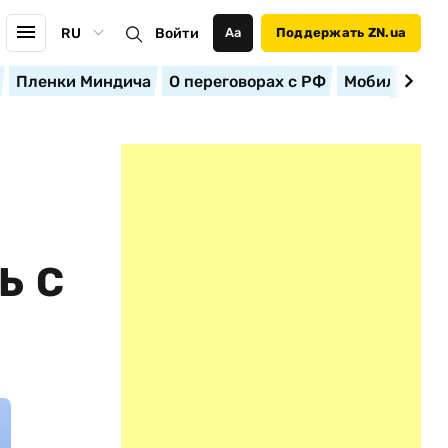
RU
Войти
Аа
Поддержать ZN.ua
Пленки Миндича
О переговорах с РФ
Мобилизация
Ь С