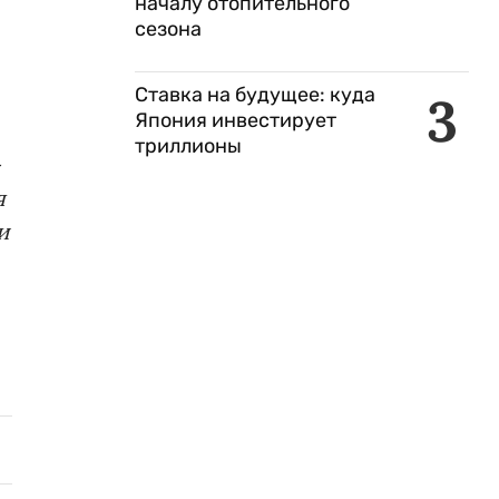
началу отопительного
сезона
Ставка на будущее: куда
3
Япония инвестирует
триллионы
-
я
и