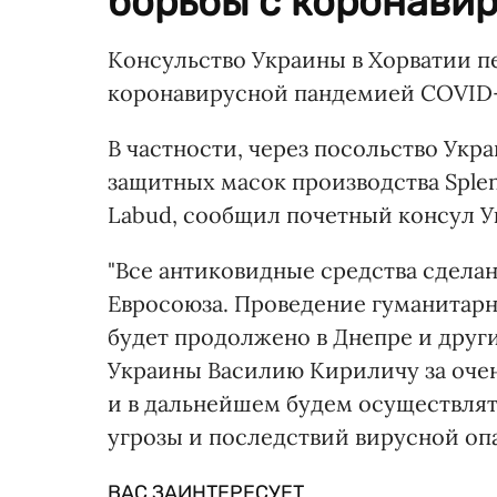
борьбы с коронавир
Консульство Украины в Хорватии п
коронавирусной пандемией COVID-
В частности, через посольство Укр
защитных масок производства Sple
Labud, сообщил почетный консул У
"Все антиковидные средства сдела
Евросоюза. Проведение гуманитарн
будет продолжено в Днепре и други
Украины Василию Кириличу за очен
и в дальнейшем будем осуществлят
угрозы и последствий вирусной опа
ВАС ЗАИНТЕРЕСУЕТ