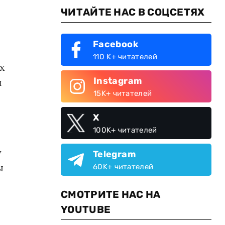
ЧИТАЙТЕ НАС В СОЦСЕТЯХ
Facebook
110 K+ читателей
х
Instagram
и
15K+ читателей
X
100K+ читателей
у
Telegram
ы
60K+ читателей
СМОТРИТЕ НАС НА
YOUTUBE