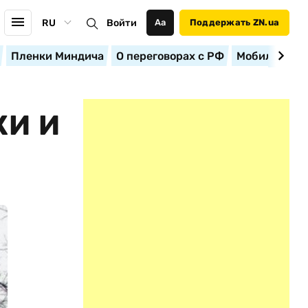
RU
Войти
Аа
Поддержать ZN.ua
Пленки Миндича
О переговорах с РФ
Мобилизация
КИ И