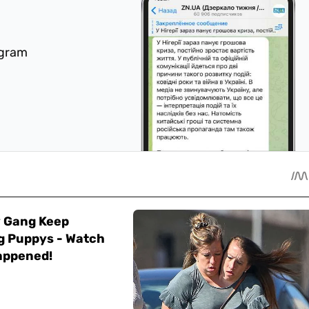
egram