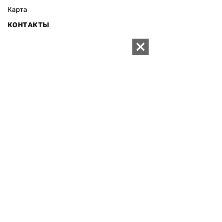
Карта
КОНТАКТЫ
01010 Киев, ул. Князей Острожских, 19/1
Телефон редакции:
+380 (44) 280-04-85
Электронная почта редакции:
zn94@ukr.net
Электронная почта службы новостей:
editor@zn.ua
СОЦСЕТИ
ПОДДЕРЖАТЬ ZN.UA
Поддержать независимую
журналистику!