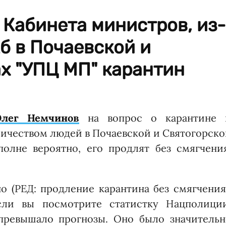
 Кабинета министров, из-
б в Почаевской и
х "УПЦ МП" карантин
Олег Немчинов
на вопрос о карантине 
ичеством людей в Почаевской и Святогорск
полне вероятно, его продлят без смягчени
о (РЕД: продление карантина без смягчения
сли вы посмотрите статистку Нацполиции
превышало прогнозы. Оно было значительн