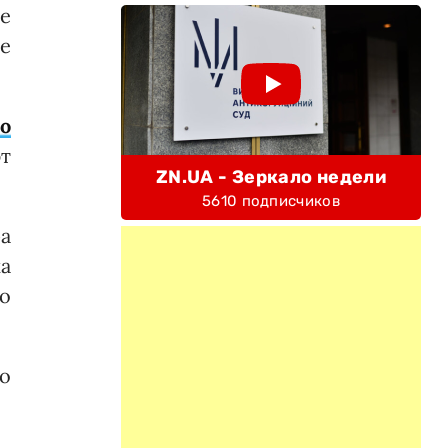
е
е
в
о
ют
ZN.UA - Зеркало недели
5610 подписчиков
ра
ка
о
о