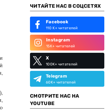
ЧИТАЙТЕ НАС В СОЦСЕТЯХ
Facebook
110 K+ читателей
Instagram
15K+ читателей
и
X
100K+ читателей
ой
я,
Telegram
60K+ читателей
),
СМОТРИТЕ НАС НА
,
YOUTUBE
о