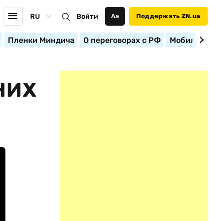
RU
Войти
Аа
Поддержать ZN.ua
Пленки Миндича
О переговорах с РФ
Мобилизация
НИХ