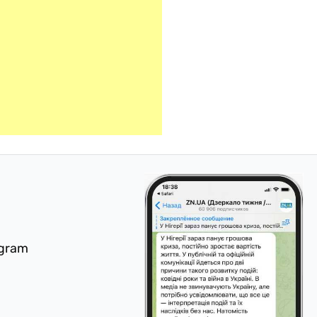
egram