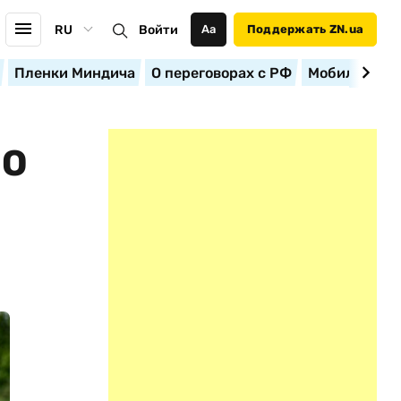
RU
Войти
Аа
Поддержать ZN.ua
Пленки Миндича
О переговорах с РФ
Мобилизация
ПО