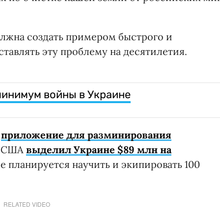
олжна создать примером быстрого и
тавлять эту проблему на десятилетия.
минимум войны в Украине
и
приложение для разминирования
т США
выделил Украине $89 млн на
же планируется научить и экипировать 100
RELATED VIDEO