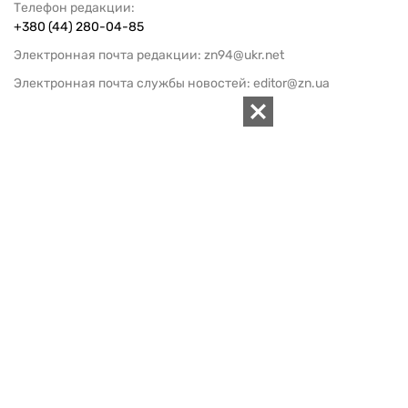
Телефон редакции:
+380 (44) 280-04-85
Электронная почта редакции:
zn94@ukr.net
Электронная почта службы новостей:
editor@zn.ua
СОЦСЕТИ
ПОДДЕРЖАТЬ ZN.UA
Поддержать независимую
журналистику!
ЗЕРКАЛО НЕДЕЛИ
не подводим с 1994-го года
АРХИВ