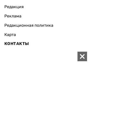
Редакция
Реклама
Редакционная политика
Карта
КОНТАКТЫ
01010 Киев, ул. Князей Острожских, 19/1
Телефон редакции:
+380 (44) 280-04-85
Электронная почта редакции:
zn94@ukr.net
Электронная почта службы новостей:
editor@zn.ua
СОЦСЕТИ
ПОДДЕРЖАТЬ ZN.UA