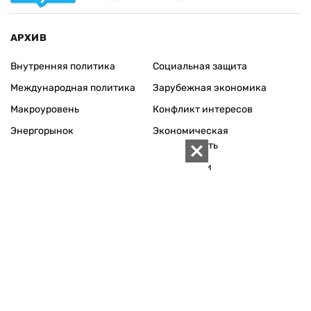
АРХИВ
Внутренняя политика
Социальная защита
Международная политика
Зарубежная экономика
Макроуровень
Конфликт интересов
Энергорынок
Экономическая
безопасность
Приватизация
Персоналии
Экономика регионов
Социум
Наука
История
Технологии
Круг семьи
Среда обитания
Туризм
Церковь
Собственность
Культура