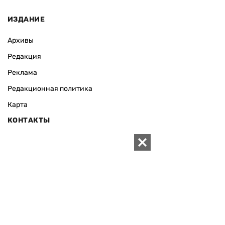
ИЗДАНИЕ
Архивы
Редакция
Реклама
Редакционная политика
Карта
КОНТАКТЫ
01010 Киев, ул. Князей Острожских, 19/1
Телефон редакции:
+380 (44) 280-04-85
Электронная почта редакции:
zn94@ukr.net
Электронная почта службы новостей:
editor@zn.ua
СОЦСЕТИ