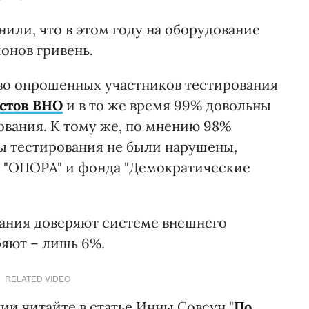
или, что в этом году на оборудование
онов гривень.
о опрошенных участников тестирования
естов ВНО
и в то же время 99% довольны
ования. К тому же, по мнению 98%
ы тестирования не были нарушены,
О "ОПОРА" и фонда "Демократические
ания доверяют системе внешнего
ряют – лишь 6%.
RELATED VIDEO
и читайте в статье Инны Совсун "
По