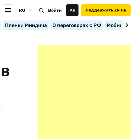
RU
Войти
Аа
Поддержать ZN.ua
Пленки Миндича
О переговорах с РФ
Мобилизация
 В