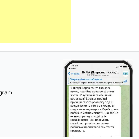
egram