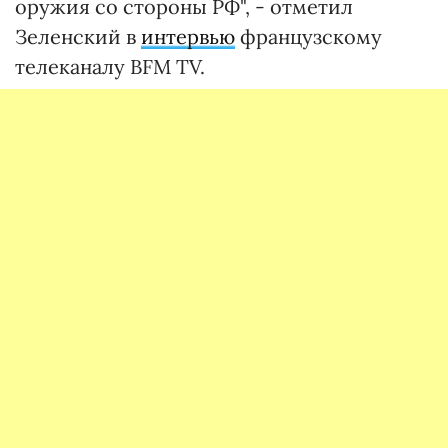
оружия со стороны РФ", - отметил
Зеленский в
интервью
французскому
телеканалу BFM TV.