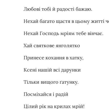
Любові тобі й радості бажаю.
Нехай багато щастя в цьому житті ч
Нехай Господь мріям тебе вінчає.
Хай святкове янголятко
Принесе кохання в хатку,
Ксені нашій всі дарунки
Тільки вищого ґатунку.
Посміхайся і радій
Цілий рік на крилах мрій!