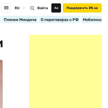
RU
Войти
Аа
Поддержать ZN.ua
Пленки Миндича
О переговорах с РФ
Мобилизация
И