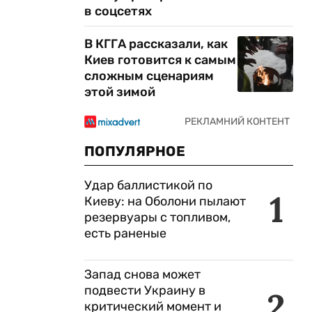
в соцсетях
В КГГА рассказали, как
Киев готовится к самым
сложным сценариям
этой зимой
ПОПУЛЯРНОЕ
Удар баллистикой по
1
Киеву: на Оболони пылают
резервуары с топливом,
есть раненые
Запад снова может
подвести Украину в
2
критический момент и