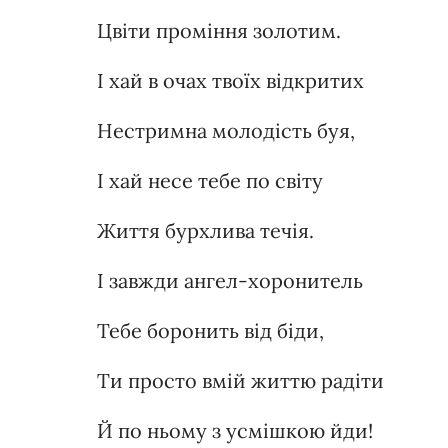
Цвіти проміння золотим.
І хай в очах твоїх відкритих
Нестримна молодість буя,
І хай несе тебе по світу
Життя бурхлива течія.
І завжди ангел-хоронитель
Тебе боронить від біди,
Ти просто вмій життю радіти
Й по ньому з усмішкою йди!