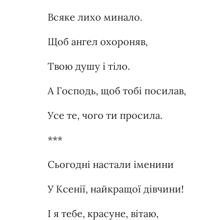
Всяке лихо минало.
Щоб ангел охороняв,
Твою душу і тіло.
А Господь, щоб тобі посилав,
Усе те, чого ти просила.
***
Сьогодні настали іменини
У Ксенії, найкращої дівчини!
І я тебе, красуне, вітаю,