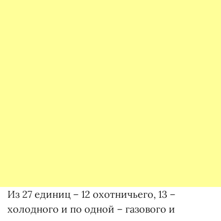
Из 27 единиц – 12 охотничьего, 13 –
холодного и по одной – газового и