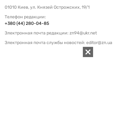
01010 Киев, ул. Князей Острожских, 19/1
Телефон редакции:
+380 (44) 280-04-85
Электронная почта редакции:
zn94@ukr.net
Электронная почта службы новостей:
editor@zn.ua
СОЦСЕТИ
ПОДДЕРЖАТЬ ZN.UA
Поддержать независимую
журналистику!
ЗЕРКАЛО НЕДЕЛИ
не подводим с 1994-го года