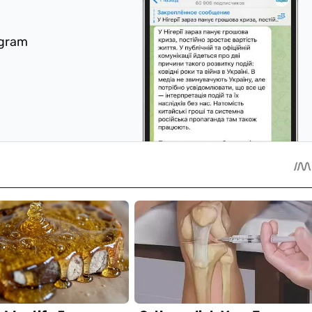
egram