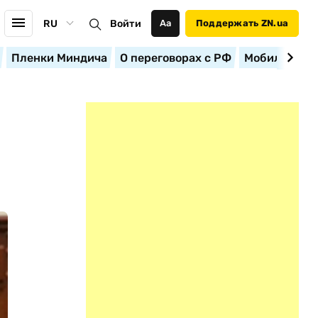
RU
Войти
Аа
Поддержать ZN.ua
Пленки Миндича
О переговорах с РФ
Мобилизация