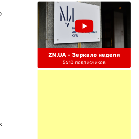
о
ZN.UA - Зеркало недели
5610 подписчиков
а
х