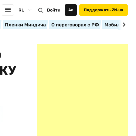
RU
Войти
Аа
Поддержать ZN.ua
Пленки Миндича
О переговорах с РФ
Мобилизация
Ю
КУ