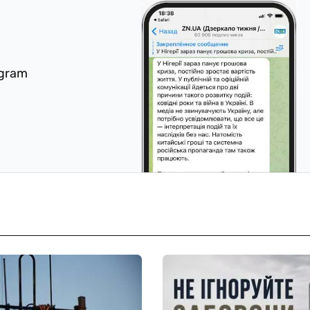
egram