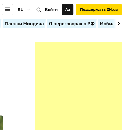
RU
Войти
Аа
Поддержать ZN.ua
Пленки Миндича
О переговорах с РФ
Мобилизация