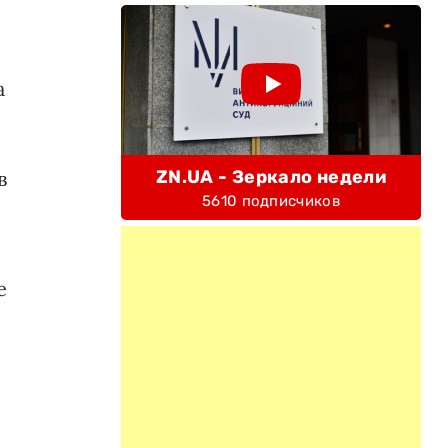
а
ZN.UA - Зеркало недели
в
5610 подписчиков
е