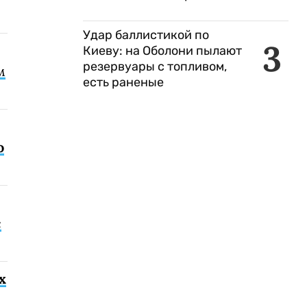
Удар баллистикой по
3
Киеву: на Оболони пылают
резервуары с топливом,
м
есть раненые
о
с
х