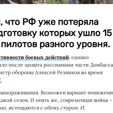
, что РФ уже потеряла
дготовку которых ушло 15
 пилотов разного уровня.
тивности боевых действий
, однако
шло после захвата россиянами части Донбасса
нистр обороны Алексей Резников во время
.
т замораживания. Возможен вариант понижен
какой сезон. И опять же,
современная война –
но, истощаются с обеих сторон. И,