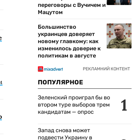
переговоры с Вучичем и
Мацутом
Большинство
украинцев доверяет
е
новому главкому: как
изменилось доверие к
политикам в августе
м
ПОПУЛЯРНОЕ
Зеленский проиграл бы во
1
втором туре выборов трем
кандидатам — опрос
о
Запад снова может
подвести Украину в