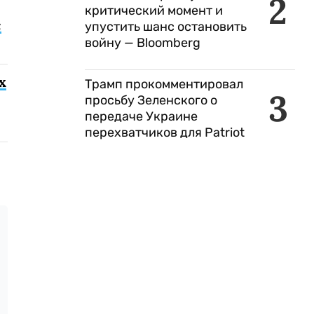
2
критический момент и
с
упустить шанс остановить
войну — Bloomberg
х
Трамп прокомментировал
3
просьбу Зеленского о
передаче Украине
перехватчиков для Patriot