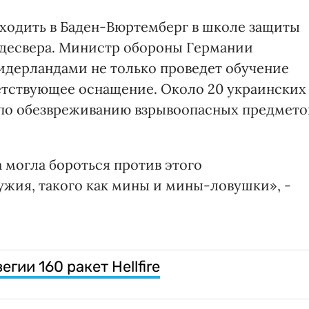
оходить в Баден-Вюртемберг в школе защиты
ндесвера. Министр обороны Германии
Нидерландами не только проведет обучение
ветствующее оснащение. Около 20 украинских
по обезвреживанию взрывоопасных предмето
а могла бороться против этого
ужия, такого как мины и мины-ловушки», -
гии 160 ракет Hellfire