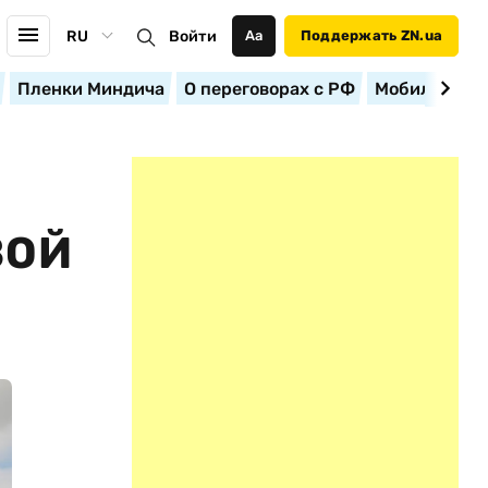
RU
Войти
Аа
Поддержать ZN.ua
Пленки Миндича
О переговорах с РФ
Мобилизация
ВОЙ