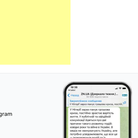
egram