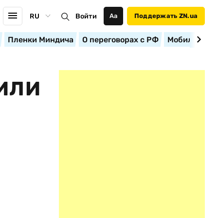
RU
Войти
Аа
Поддержать ZN.ua
Пленки Миндича
О переговорах с РФ
Мобилизация
ИЛИ