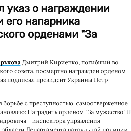
л указ о награждении
 его напарника
ского орденами "За
арькова
Дмитрий Кириенко, погибший во
ского совета, посмертно награжден орденом
каз подписал президент Украины Петр
 в борьбе с преступностью, самоотверженное
новляю: Наградить орденом "За мужество" II
ндровича - инспектора управления
 области Департамента патрульной полиции