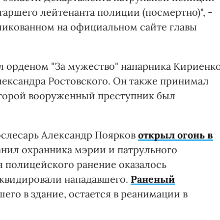
аршего лейтенанта полиции (посмертно)", -
бликованном на официальном сайте главы
л орденом "За мужество" напарника Кириенко
ександра Ростовского. Он также принимал
которой вооруженный преступник был
тослесарь Александр Поярков
открыл огонь в
анил охранника мэрии и патрульного
 полицейского ранение оказалось
квидировали нападавшего.
Раненый
шего в здание, остается в реанимации в