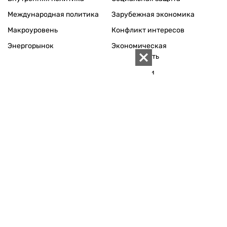
Международная политика
Зарубежная экономика
Макроуровень
Конфликт интересов
Энергорынок
Экономическая
безопасность
Приватизация
Персоналии
Экономика регионов
Социум
Наука
История
Технологии
Круг семьи
Среда обитания
Туризм
Церковь
Собственность
Культура
Использование материалов «ZN.UA» разрешается при
условии ссылки на «ZN.UA».
Для интернет-изданий обязательна прямая, открытая для
поисковых систем, гиперссылка в первом абзаце на