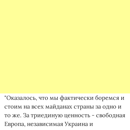
"Оказалось, что мы фактически боремся и
стоим на всех майданах страны за одно и
то же. За триединую ценность - свободная
Европа, независимая Украина и