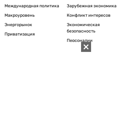
Международная политика
Зарубежная экономика
Макроуровень
Конфликт интересов
Энергорынок
Экономическая
безопасность
Приватизация
Персоналии
Экономика регионов
Социум
Наука
История
Технологии
Круг семьи
Среда обитания
Туризм
Церковь
Собственность
Культура
Использование материалов «ZN.UA» разрешается при
условии ссылки на «ZN.UA».
Для интернет-изданий обязательна прямая, открытая для
поисковых систем, гиперссылка в первом абзаце на