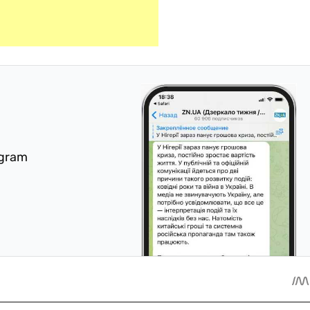
egram