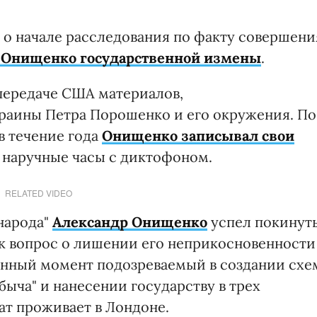
 о начале расследования по факту совершени
 Онищенко государственной измены
.
 передаче США материалов,
аины Петра Порошенко и его окружения. По
в течение года
Онищенко записывал свои
 наручные часы с диктофоном.
RELATED VIDEO
народа"
Александр Онищенко
успел покинут
ак вопрос о лишении его неприкосновенности
данный момент подозреваемый в создании схе
быча" и нанесении государству в трех
ат проживает в Лондоне.