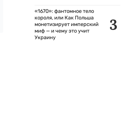
«1670»: фантомное тело
короля, или Как Польша
3
монетизирует имперский
миф — и чему это учит
Украину