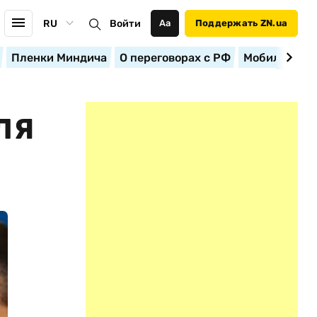
RU
Войти
Аа
Поддержать ZN.ua
Пленки Миндича
О переговорах с РФ
Мобилизация
ЛЯ