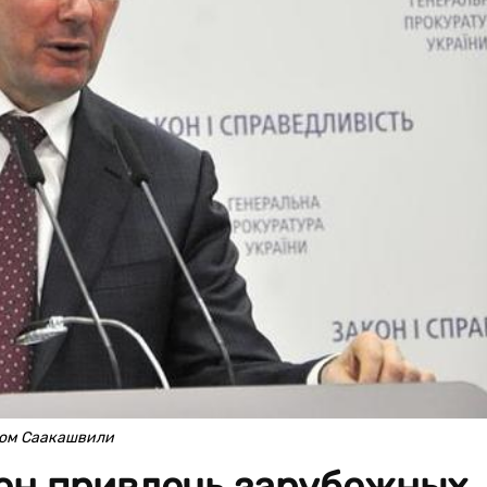
ком Саакашвили
ен привлечь зарубежных