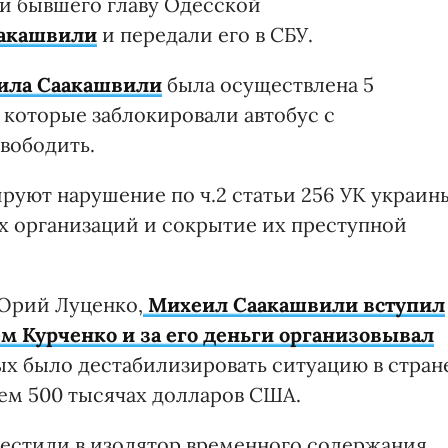
 и бывшего главу Одесской
акашвили
и передали его в СБУ.
ила Саакашвили
была осуществлена 5
 которые заблокировали автобус с
вободить.
уют нарушение по ч.2 статьи 256 УК украин
х организаций и сокрытие их преступной
 Юрий Луценко,
Михеил Саакашвили вступил
м Курченко и за его деньги организовывал
х было дестабилизировать ситуацию в стран
 чем 500 тысячах долларов США.
естили в изолятор временного содержания