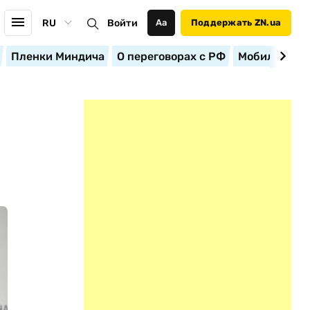
RU
Войти
Аа
Поддержать ZN.ua
Пленки Миндича
О переговорах с РФ
Мобилизация