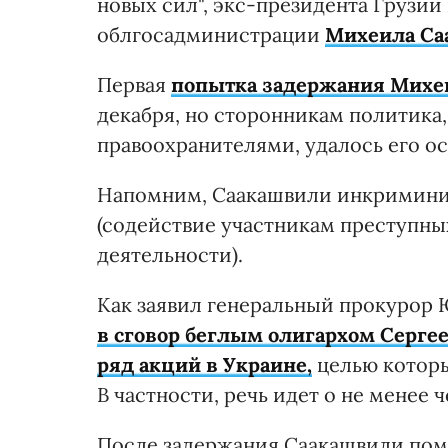
новых сил", экс-президента Грузии
облгосадминистрации
Михеила Са
Первая
попытка задержания Михе
декабря, но сторонникам политика,
правоохранителями, удалось его ос
Напомним, Саакашвили инкриминир
(содействие участникам преступны
деятельности).
Как заявил генеральный прокурор
в сговор беглым олигархом Сергее
ряд акций в Украине,
целью которы
В частности, речь идет о не менее
После задержания Саакашвили пом