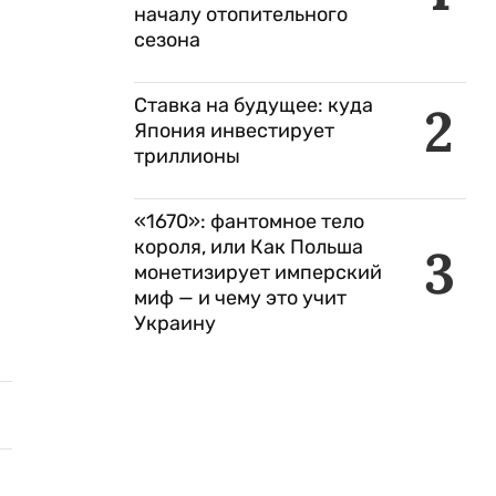
началу отопительного
сезона
Ставка на будущее: куда
2
Япония инвестирует
триллионы
«1670»: фантомное тело
короля, или Как Польша
3
монетизирует имперский
миф — и чему это учит
Украину