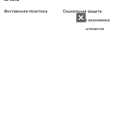
Внутренняя политика
Социальная защита
Международная политика
Зарубежная экономика
Макроуровень
Конфликт интересов
Энергорынок
Экономическая
безопасность
Приватизация
Персоналии
Экономика регионов
Социум
Наука
История
Технологии
Круг семьи
Среда обитания
Туризм
Церковь
Собственность
Культура
Использование материалов «ZN.UA» разрешается при
условии ссылки на «ZN.UA».