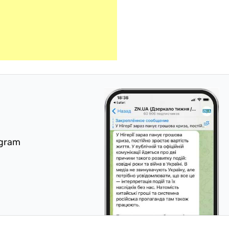
egram