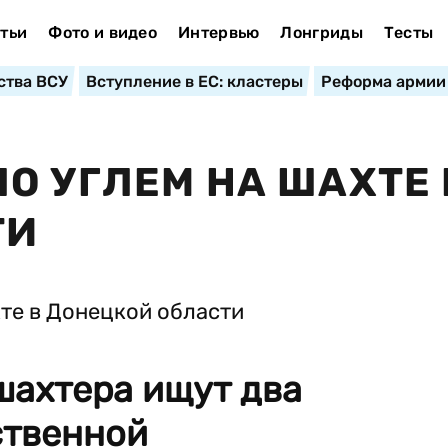
тьи
Фото и видео
Интервью
Лонгриды
Тесты
ства ВСУ
Вступление в ЕС: кластеры
Реформа армии
О УГЛЕМ НА ШАХТЕ 
ТИ
шахтера ищут два
ственной