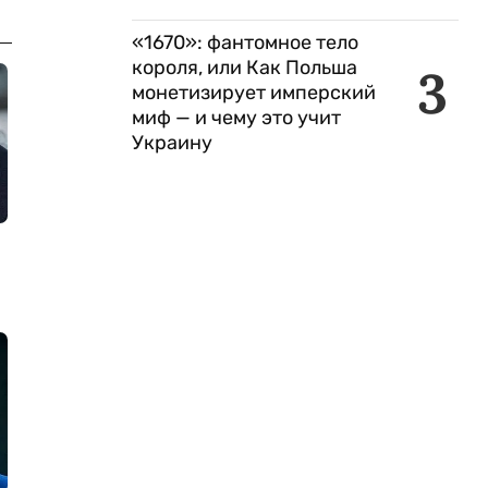
«1670»: фантомное тело
короля, или Как Польша
3
монетизирует имперский
миф — и чему это учит
Украину