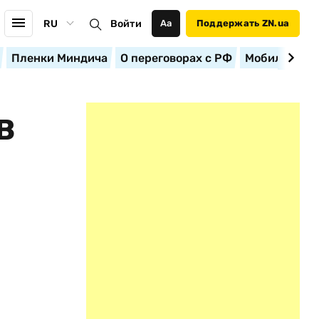
RU
Войти
Аа
Поддержать ZN.ua
Пленки Миндича
О переговорах с РФ
Мобилизация
В