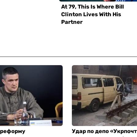
 реформу
Удар по депо «Укрпоч