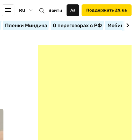
RU
Войти
Аа
Поддержать ZN.ua
Пленки Миндича
О переговорах с РФ
Мобилизация