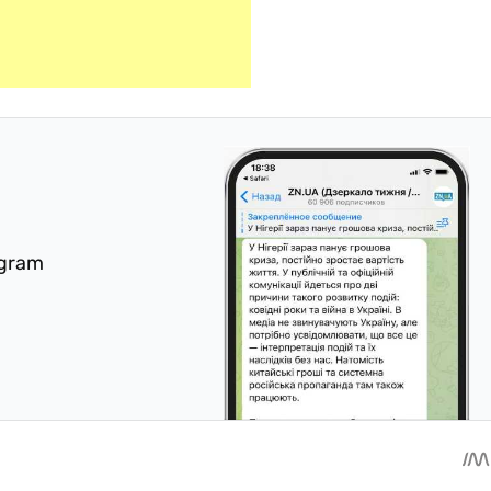
egram