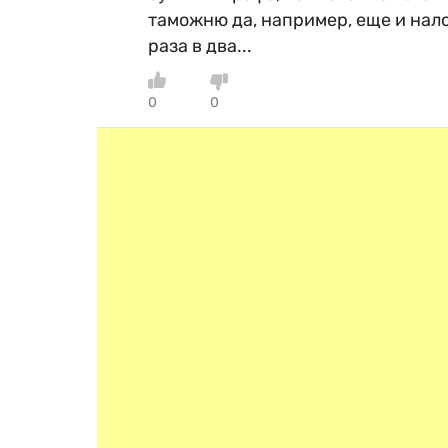
таможню да, например, еще и нал
раза в два...
0
0