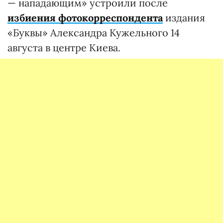
— нападающим» устроили после
избиения фотокорреспондента
издания
«Буквы» Александра Кужельного 14
августа в центре Киева.