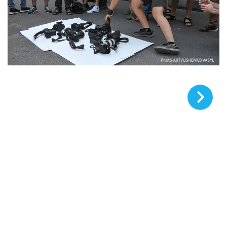
© Василий Артюшенко, ZN.UA