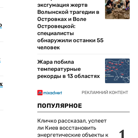
эксгумация жертв
Волынской трагедии в
Островках и Воле
о
Островецкой:
специалисты
обнаружили останки 55
человек
с
Жара побила
температурные
рекорды в 13 областях
х
ПОПУЛЯРНОЕ
Кличко рассказал, успеет
ли Киев восстановить
1
энергетические объекты к