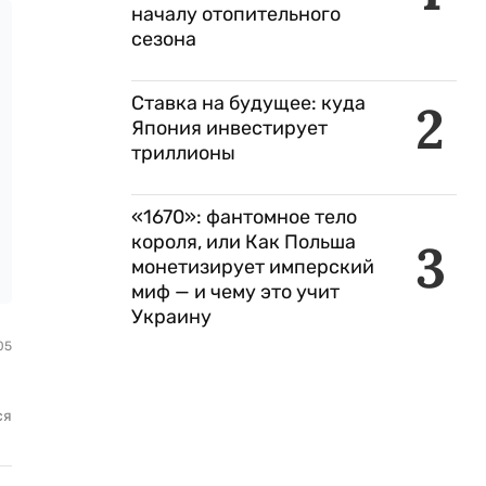
началу отопительного
сезона
Ставка на будущее: куда
2
Япония инвестирует
триллионы
«1670»: фантомное тело
короля, или Как Польша
3
монетизирует имперский
миф — и чему это учит
Украину
05
ся