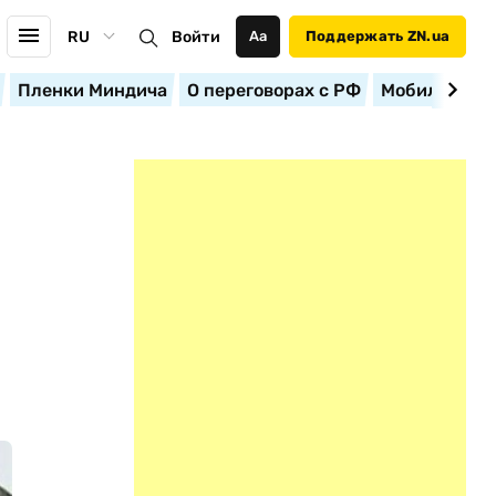
RU
Войти
Аа
Поддержать ZN.ua
Пленки Миндича
О переговорах с РФ
Мобилизация