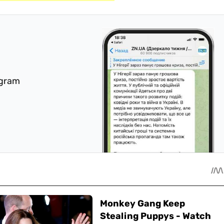
egram