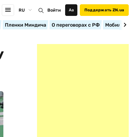
RU
Войти
Аа
Поддержать ZN.ua
Пленки Миндича
О переговорах с РФ
Мобилизация
У