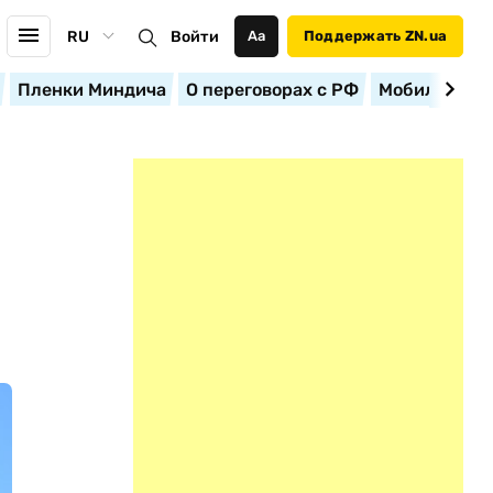
RU
Войти
Аа
Поддержать ZN.ua
Пленки Миндича
О переговорах с РФ
Мобилизация