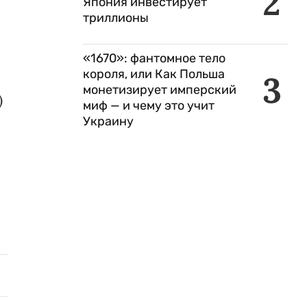
2
Япония инвестирует
триллионы
«1670»: фантомное тело
короля, или Как Польша
3
монетизирует имперский
)
миф — и чему это учит
Украину