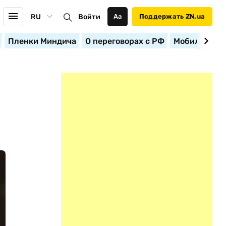
RU
Войти
Аа
Поддержать ZN.ua
Пленки Миндича
О переговорах с РФ
Мобилизация