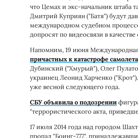
что Цемах и экс-начальник штаба 
Дмитрий Куприян ("Батя") будут да
международном судебном процессе 
допросят по видеосвязи в качестве
Напомним, 19 июня Международная
причастных к катастрофе самолета 
Дубинский ("Хмурый"), Олег Пулатов
украинец Леонид Харченко ("Крот")
уже весной следующего года.
СБУ объявила о подозрении
фигура
"террористического акта, приведше
17 июля 2014 года над городом Шах
пропал "Боинг-777", принадлежавш