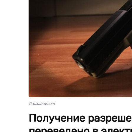
© pixabay.com
Получение разреше
переведено в элек