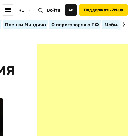
RU
Войти
Аа
Поддержать ZN.ua
Пленки Миндича
О переговорах с РФ
Мобилизация
ИЯ