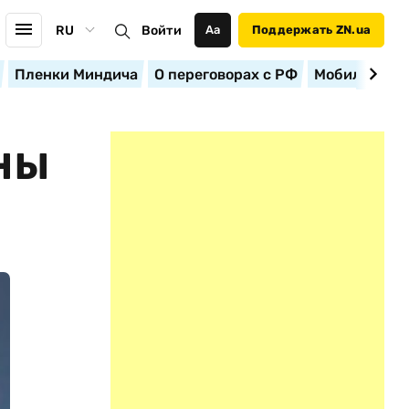
RU
Войти
Аа
Поддержать ZN.ua
Пленки Миндича
О переговорах с РФ
Мобилизация
ЕНЫ