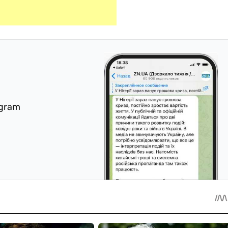
egram