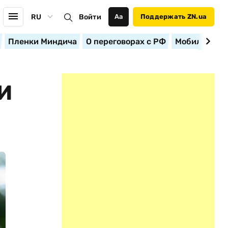
RU
Войти
Аа
Поддержать ZN.ua
Пленки Миндича
О переговорах с РФ
Мобилизация
И