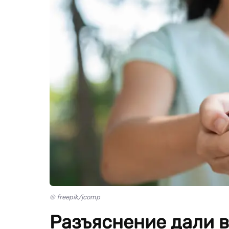
© freepik/jcomp
Разъяснение дали 