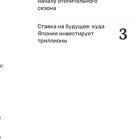
началу отопительного
сезона
Ставка на будущее: куда
3
Япония инвестирует
триллионы
ле
9
о