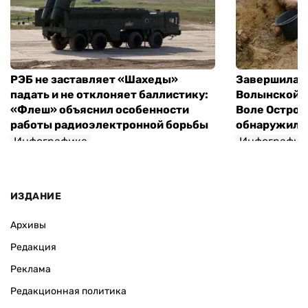
РЭБ не заставляет «Шахеды»
Завершилась
падать и не отклоняет баллистику:
Волынской т
«Флеш» объяснил особенности
Воле Остров
работы радиоэлектронной борьбы
обнаружили 
Инфографика
Инфографик
ИЗДАНИЕ
Архивы
Редакция
Реклама
Редакционная политика