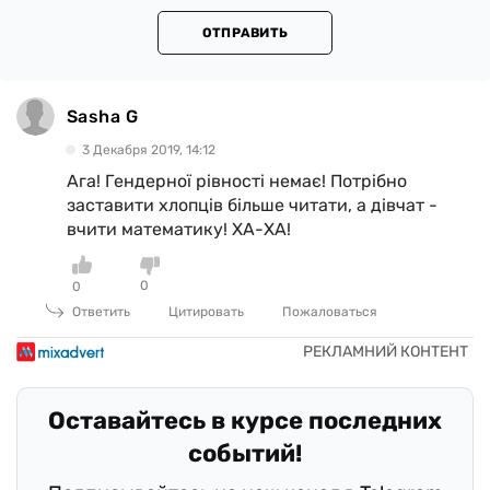
ОТПРАВИТЬ
Sasha G
3 Декабря 2019, 14:12
Ага! Гендерної рівності немає! Потрібно
заставити хлопців більше читати, а дівчат -
вчити математику! ХА-ХА!
0
0
Ответить
Цитировать
Пожаловаться
Оставайтесь в курсе последних
событий!