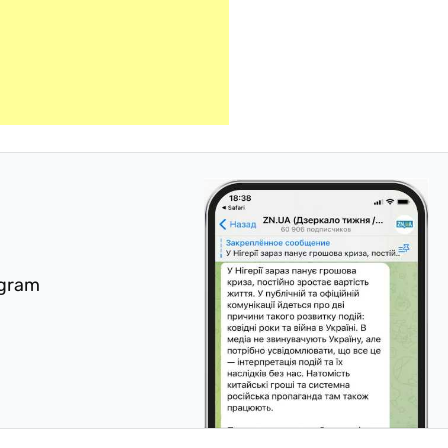
egram